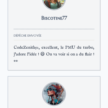
Biscotine77
DÉPÊCHE ENVOYÉE
CodeZenith50, excellent, le PMU du turbo,
j'adore l'idée ! 😄 On va voir si on a du flair !
👀