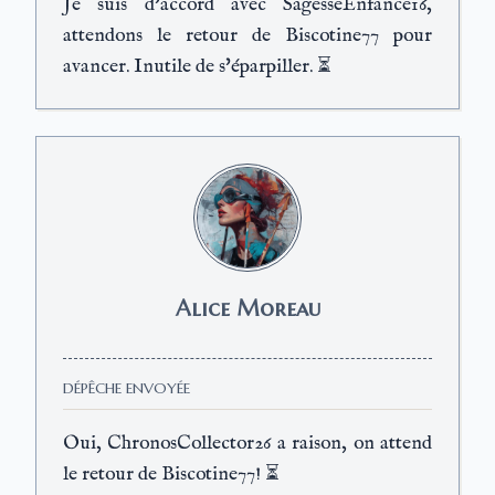
Je suis d'accord avec SagesseEnfance16,
attendons le retour de Biscotine77 pour
avancer. Inutile de s'éparpiller. ⏳
Alice Moreau
DÉPÊCHE ENVOYÉE
Oui, ChronosCollector26 a raison, on attend
le retour de Biscotine77! ⏳