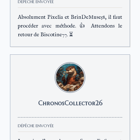
DÉPÊCHE ENVOYÉE
Absolument Pixelia et BrinDeMuse58, il faut
procéder avec méthode. 👍 Attendons le
retour de Biscotine77. ⏳
ChronosCollector26
DÉPÊCHE ENVOYÉE