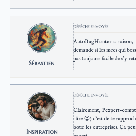
DÉPÊCHE ENVOYÉE
AutoBugHunter a raison, un
demande si les mecs qui bossen
pas toujours facile de s'y ret
Sébastien
DÉPÊCHE ENVOYÉE
Clairement, l'expert-compta
sûre 😉) c'est de te rapproc
pour les entreprises. Ça peu
Inspiration
expert.