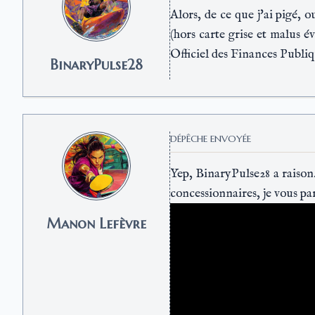
Alors, de ce que j'ai pigé, 
(hors carte grise et malus 
Officiel des Finances Publique
BinaryPulse28
DÉPÊCHE ENVOYÉE
Yep, BinaryPulse28 a raison.
concessionnaires, je vous par
Manon Lefèvre