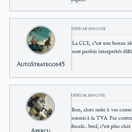
DÉPÊCHE ENVOYÉE
La CCI, c'est une bonne idée
sont parfois interprétés dif
AutoStrategos45
DÉPÊCHE ENVOYÉE
Bon, alors suite à vos conse
soumis à la TVA. Par contre,
fiscale... bref, c'est plus cla
Aperçu