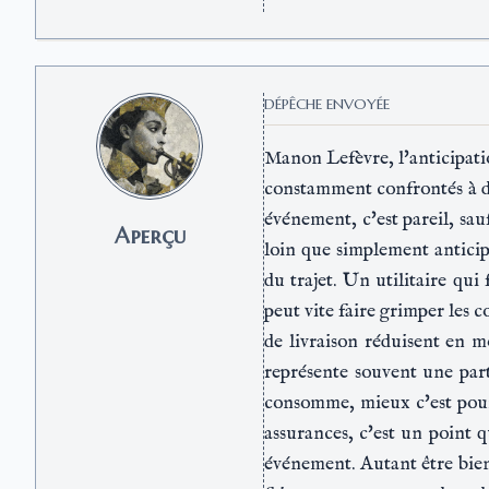
DÉPÊCHE ENVOYÉE
Manon Lefèvre, l'anticipatio
constamment confrontés à des
événement, c'est pareil, sauf
Aperçu
loin que simplement anticip
du trajet. Un utilitaire qu
peut vite faire grimper les c
de livraison réduisent en m
représente souvent une part
consomme, mieux c'est pour 
assurances, c'est un point 
événement. Autant être bien c