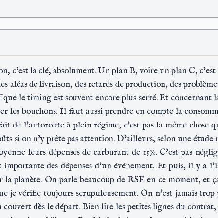
n, c'est la clé, absolument. Un plan B, voire un plan C, c'est
 aléas de livraison, des retards de production, des problèmes 
 que le timing est souvent encore plus serré. Et concernant la p
er les bouchons. Il faut aussi prendre en compte la consom
i fait de l'autoroute à plein régime, c'est pas la même chose
oûts si on n'y prête pas attention. D'ailleurs, selon une étude 
oyenne leurs dépenses de carburant de 15%. C'est pas néglig
 importante des dépenses d'un événement. Et puis, il y a l
la planète. On parle beaucoup de RSE en ce moment, et ça p
que je vérifie toujours scrupuleusement. On n'est jamais trop
ouvert dès le départ. Bien lire les petites lignes du contrat, 