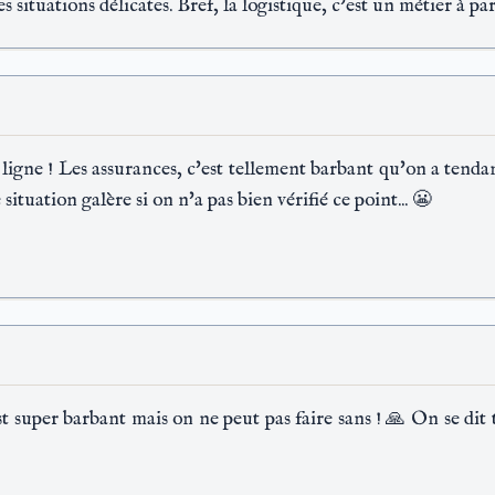
s situations délicates. Bref, la logistique, c'est un métier à pa
 ligne ! Les assurances, c'est tellement barbant qu'on a tenda
situation galère si on n'a pas bien vérifié ce point... 😬
 super barbant mais on ne peut pas faire sans ! 🙏 On se dit t