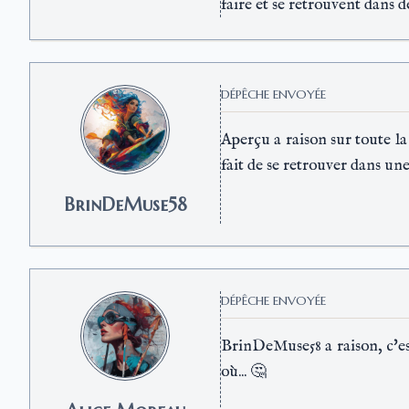
faire et se retrouvent dans de
DÉPÊCHE ENVOYÉE
Aperçu a raison sur toute la
fait de se retrouver dans une 
BrinDeMuse58
DÉPÊCHE ENVOYÉE
BrinDeMuse58 a raison, c'est
où... 🤔