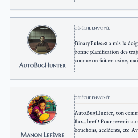
DÉPÊCHE ENVOYÉE
BinaryPulse28 a mis le doig
bonne planification des traj
comme on fait en usine, ma
AutoBugHunter
DÉPÊCHE ENVOYÉE
AutoBugHunter, ton commenta
flux... bref ! Pour revenir au
bouchons, accidents, etc. Av
Manon Lefèvre